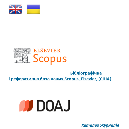
Бібліографічна
і
реферативна
база даних
Scopus,
Elsevier, (США)
Каталог журналів